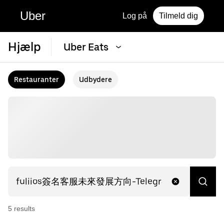
Uber
Log på
Tilmeld dig
Hjælp
Uber Eats
Restauranter
Udbydere
5
result
s