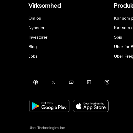
Virksomhed
Produk
Om os
Kør som 
Nyheder
Kør som c
Investorer
Spis
Blog
Uber for 
Jobs
Uber Frei
Uber Technologies Inc.