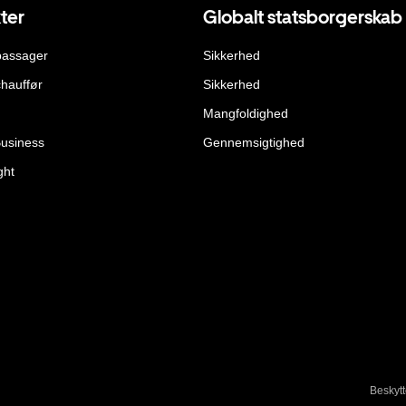
ter
Globalt statsborgerskab
passager
Sikkerhed
hauffør
Sikkerhed
Mangfoldighed
Business
Gennemsigtighed
ght
Beskytt