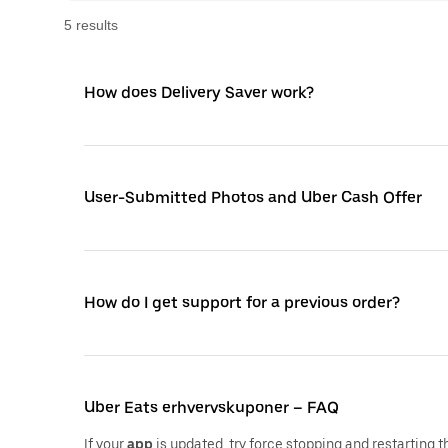
5
result
s
How does Delivery Saver work?
User-Submitted Photos and Uber Cash Offer
How do I get support for a previous order?
Uber Eats erhvervskuponer – FAQ
If your
app
is updated, try force stopping and restarting 