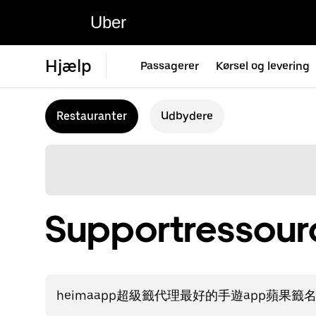
Uber
Hjælp
Passagerer
Kørsel og levering
Restauranter
Udbydere
Supportressource