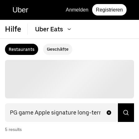
Uber
Anmelden
Registrieren
Hilfe
Uber Eats
Restaurants
Geschäfte
5
result
s