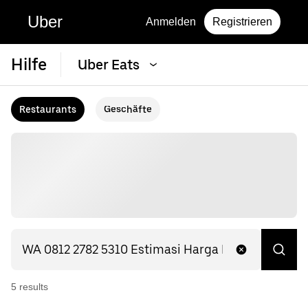
Uber
Anmelden
Registrieren
Hilfe
Uber Eats
Restaurants
Geschäfte
5
result
s