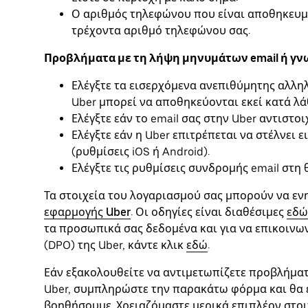
Ο αριθμός τηλεφώνου που είναι αποθηκευμέ
τρέχοντα αριθμό τηλεφώνου σας.
Προβλήματα με τη λήψη μηνυμάτων email ή γ
Ελέγξτε τα εισερχόμενα ανεπιθύμητης αλληλ
Uber μπορεί να αποθηκεύονται εκεί κατά λά
Ελέγξτε εάν το email σας στην Uber αντιστοι
Ελέγξτε εάν η Uber επιτρέπεται να στέλνει 
(ρυθμίσεις iOS ή Android).
Ελέγξτε τις ρυθμίσεις συνδρομής email στη
Τα στοιχεία του λογαριασμού σας μπορούν να ε
εφαρμογής Uber
. Οι οδηγίες είναι διαθέσιμες
εδώ
τα προσωπικά σας δεδομένα και για να επικοιν
(DPO) της Uber, κάντε κλικ
εδώ
.
Εάν εξακολουθείτε να αντιμετωπίζετε προβλήμα
Uber, συμπληρώστε την παρακάτω φόρμα και θα ε
βοηθήσουμε. Χρειαζόμαστε μερικά επιπλέον στοι