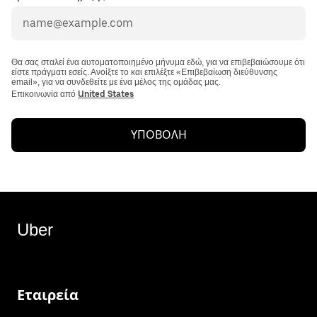
Θα σας σταλεί ένα αυτοματοποιημένο μήνυμα εδώ, για να επιβεβαιώσουμε ότι
είστε πράγματι εσείς. Ανοίξτε το και επιλέξτε «Επιβεβαίωση διεύθυνσης
email», για να συνδεθείτε με ένα μέλος της ομάδας μας.
Επικοινωνία από
United States
ΥΠΟΒΟΛΗ
Uber
Εταιρεία