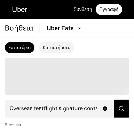
Uber
Σύνδεση
Εγγραφή
Βοήθεια
Uber Eats
Εστιατόρια
Καταστήματα
5
result
s