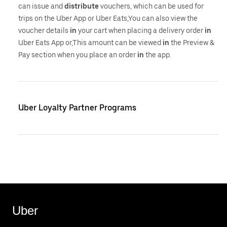
can issue and
distribute
vouchers, which can be used for
trips on the Uber App or Uber Eats,You can also view the
voucher details
in
your cart when placing a delivery order
in
Uber Eats App or,This amount can be viewed
in
the Preview &
Pay section when you place an order
in
the app.
Uber Loyalty Partner Programs
Uber