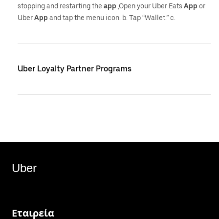
stopping and restarting the
app
.,Open your Uber Eats
App
or
Uber
App
and tap the menu icon. b. Tap “Wallet.” c.
Uber Loyalty Partner Programs
Uber
Εταιρεία