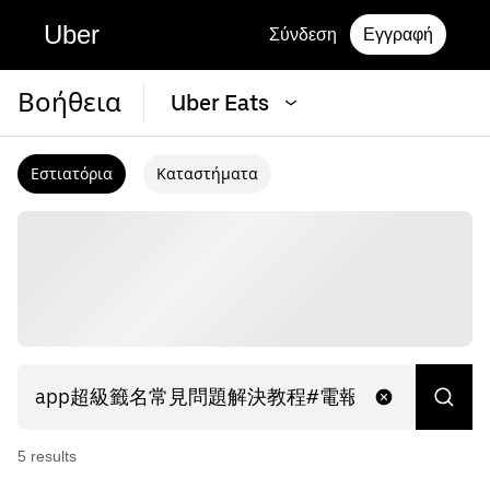
Uber
Σύνδεση
Εγγραφή
Βοήθεια
Uber Eats
Εστιατόρια
Καταστήματα
5
result
s