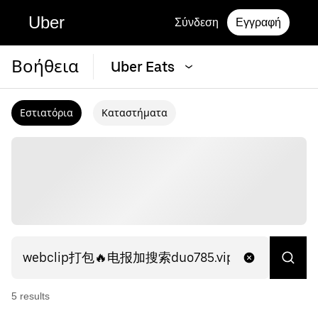
Uber
Σύνδεση
Εγγραφή
Βοήθεια
Uber Eats
Εστιατόρια
Καταστήματα
5
result
s