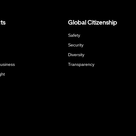
ts
Global Citizenship
Safety
Security
Diversity
Business
Transparency
ght