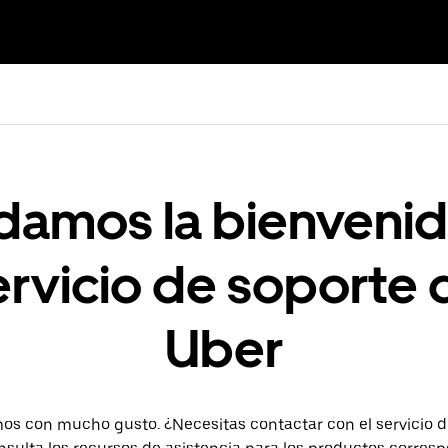
damos la bienvenid
ervicio de soporte 
Uber
s con mucho gusto. ¿Necesitas contactar con el servicio d