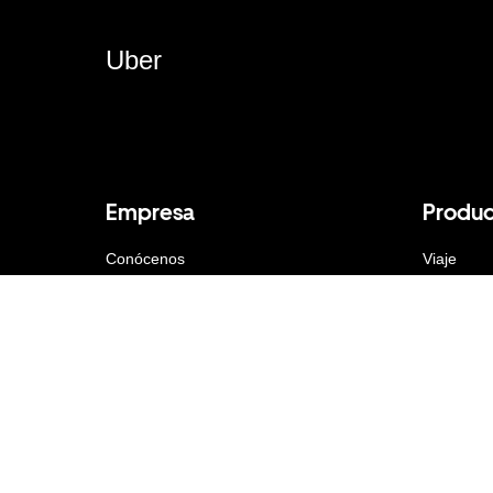
Uber
Empresa
Produc
Conócenos
Viaje
Newsroom
Conduce
Inversores
Uber Eats
Blog
Uber par
Únete al equipo
Uber Frei