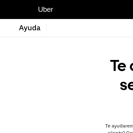
Uber
Ayuda
Te 
s
Te ayudaremo