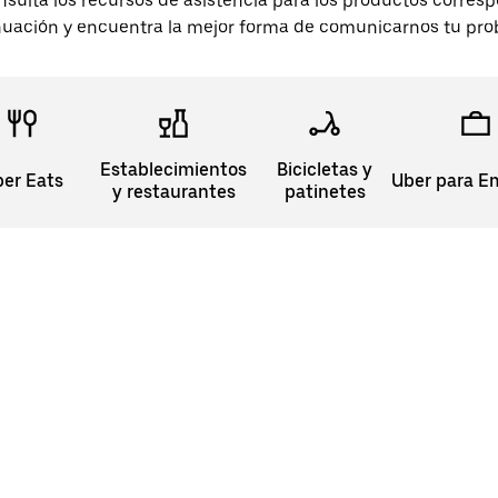
nsulta los recursos de asistencia para los productos corres
nuación y encuentra la mejor forma de comunicarnos tu pro
Establecimientos
Bicicletas y
er Eats
Uber para E
y restaurantes
patinetes