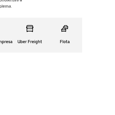
pondientes a
blema.
mpresas
Uber Freight
Flota