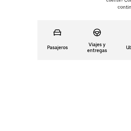
cliente? Co
conti
Viajes y
Pasajeros
Ub
entregas