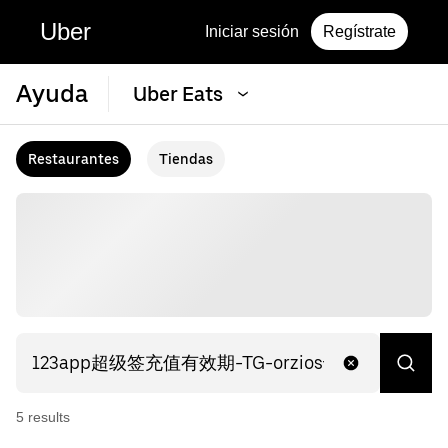
Uber
Iniciar sesión
Regístrate
Ayuda
Uber Eats
Restaurantes
Tiendas
5
result
s