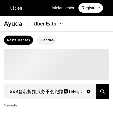
Uber
Iniciar sesión
Regístrate
Ayuda
Uber Eats
Restaurantes
Tiendas
5
result
s