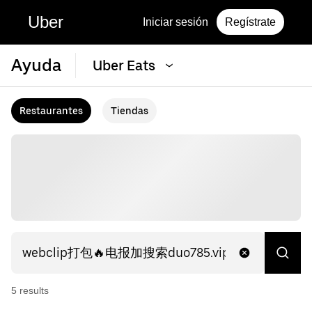
Uber
Iniciar sesión
Regístrate
Ayuda
Uber Eats
Restaurantes
Tiendas
5
result
s