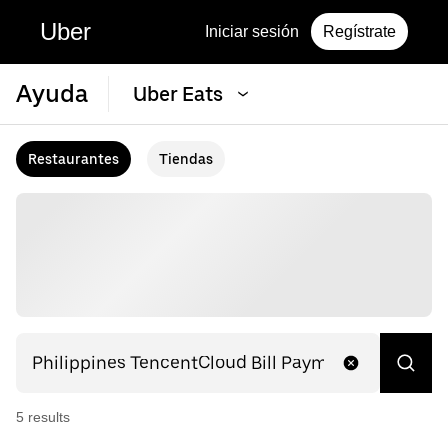
Uber
Iniciar sesión
Regístrate
Ayuda
Uber Eats
Restaurantes
Tiendas
5
result
s