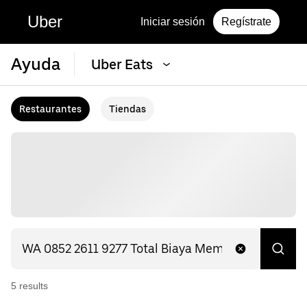
Uber
Iniciar sesión
Regístrate
Ayuda
Uber Eats
Restaurantes
Tiendas
5
result
s