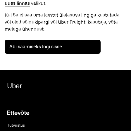
uues linnas
valikut.
Kui Sa ei saa oma kontot ülalasuva lingiga kustutada
või oled sõidukipargi või Uber Freighti kasutaja, võta
meiega ühendust.
Abi saamiseks logi sisse
Uber
Ettevõte
Tutvustus