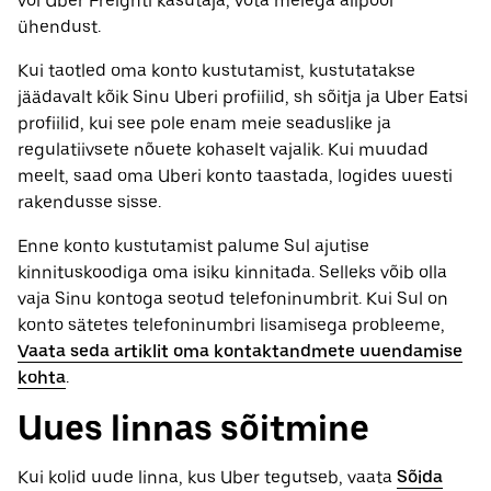
või Uber Freighti kasutaja, võta meiega allpool
ühendust.
Kui taotled oma konto kustutamist, kustutatakse
jäädavalt kõik Sinu Uberi profiilid, sh sõitja ja Uber Eatsi
profiilid, kui see pole enam meie seaduslike ja
regulatiivsete nõuete kohaselt vajalik. Kui muudad
meelt, saad oma Uberi konto taastada, logides uuesti
rakendusse sisse.
Enne konto kustutamist palume Sul ajutise
kinnituskoodiga oma isiku kinnitada. Selleks võib olla
vaja Sinu kontoga seotud telefoninumbrit. Kui Sul on
konto sätetes telefoninumbri lisamisega probleeme,
Vaata seda artiklit oma kontaktandmete uuendamise
kohta
.
Uues linnas sõitmine
Kui kolid uude linna, kus Uber tegutseb, vaata
Sõida