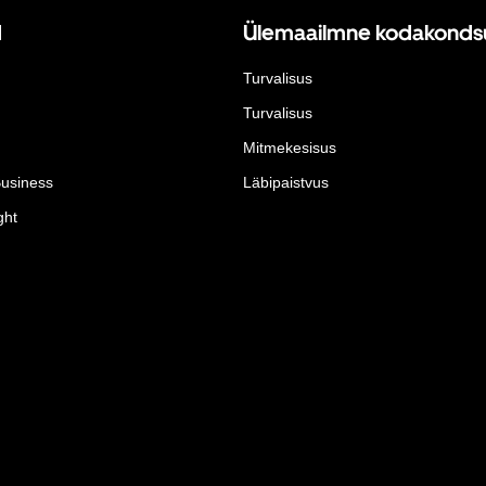
d
Ülemaailmne kodakonds
Turvalisus
Turvalisus
Mitmekesisus
Business
Läbipaistvus
ght