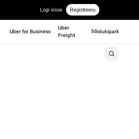
Logi sisse
Registreeru
Uber
Uber for Business
Sõidukipark
Freight