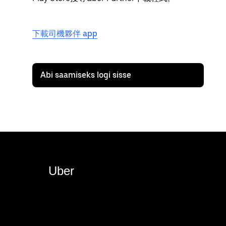
下載司機夥伴 app
Abi saamiseks logi sisse
Uber