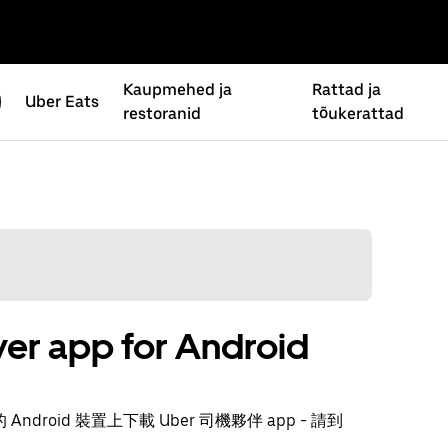
Kaupmehed ja
Rattad ja
Uber Eats
restoranid
tõukerattad
er app for Android
ndroid 裝置上下載 Uber 司機夥伴 app - 請到