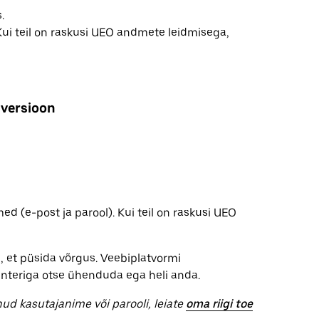
.
i teil on raskusi UEO andmete leidmisega,
iversioon
 (e-post ja parool). Kui teil on raskusi UEO
, et püsida võrgus. Veebiplatvormi
rinteriga otse ühenduda ega heli anda.
nud kasutajanime või parooli, leiate
oma riigi toe