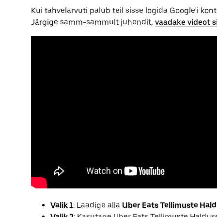
Kui tahvelarvuti palub teil sisse logida Google’i k
Järgige samm-sammult juhendit,
vaadake videot si
Valik 1
: Laadige alla
Uber Eats Tellimuste Hal
Valik 2
: Kasutage Uber Eats Tellimuste Haldus