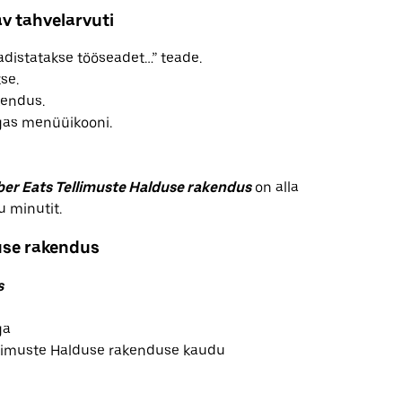
v tahvelarvuti
adistatakse tööseadet…” teade.
se.
kendus.
gas menüüikooni.
er Eats Tellimuste Halduse rakendus
on alla
u minutit.
use rakendus
s
ga
llimuste Halduse rakenduse kaudu