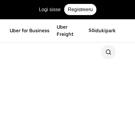
Logi sisse
Registreeru
Uber
Uber for Business
Sõidukipark
Freight