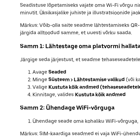
Seadistuse lõpetamiseks vajate oma Wi-Fi võrgu nime
minutit. Üksikasjalike juhiste ja illustratsioonide j
Märkus: Võib-olla saite seadme lähtestamiseks QR-
järgida alltoodud samme, et uuesti võrku saada.
Samm 1: Lähtestage oma platvormi hallata
Järgige seda järjestust, et seadme tehaseseadetele
Avage
Seaded
Minge
Süsteem > Lähtestamise valikud
(või k
Valige
Kustuta kõik andmed (tehaseseadetel
Kinnitage, valides
Kustuta kõik andmed
Samm 2: Ühendage WiFi-võrguga
Ühendage seade oma kohaliku WiFi-võrguga, k
Märkus: SIM-kaardiga seadmed ei vaja WiFi-ühendu