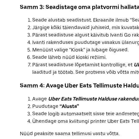
Samm 3: Seadistage oma platvormi hallata
Seade alustab seadistust. Ekraanile ilmub “Se
Järgige kõiki täiendavaid juhiseid, mis kuvatak
Pärast seadistuse algust käivitub Ivanti Go ra
Ivanti rakenduses puudutage vasakus ülanur
Menüüst valige “Kiosk” ja lubage õigused.
Seade läheb nüüd kioski režiimi.
Pärast seadistuse lõpetamist kontrollige, et
Ub
laaditud ja töötab. See protsess võib võtta mit
Samm 4: Avage Uber Eats Tellimuste Hald
Avage
Uber Eats Tellimuste Halduse rakendu
Puudutage
“Alusta”
Seade logib automaatselt sisse teie andmete
Ühendage oma kviitungi printer Uber Eats Te
Nüüd peaksite saama tellimusi vastu võtta.