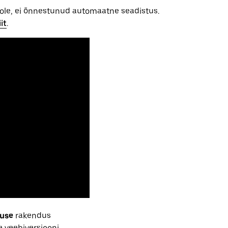
ontole, ei õnnestunud automaatne seadistus.
it
.
duse
rakendus
e veebiversiooni