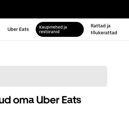
Rattad ja
Kaupmehed ja
Uber Eats
restoranid
tõukerattad
ud oma Uber Eats