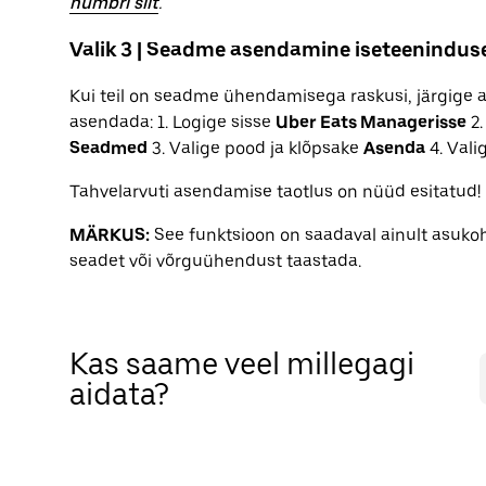
numbri siit
.
Valik 3 | Seadme asendamine iseteenindus
Kui teil on seadme ühendamisega raskusi, järgige a
asendada: 1. Logige sisse
Uber Eats Managerisse
2.
Seadmed
3. Valige pood ja klõpsake
Asenda
4. Vali
Tahvelarvuti asendamise taotlus on nüüd esitatud!
MÄRKUS:
See funktsioon on saadaval ainult asukoh
seadet või võrguühendust taastada.
Kas saame veel millegagi
aidata?