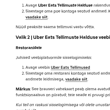
Avage
Uber Eats Tellimuste Halduse
rakendus
Sisestage oma poe kontoga seotud andmed. Ku
vaadake siit
.
Nüüd peaksite saama tellimusi vastu võtta.
Valik 2 | Uber Eats Tellimuste Halduse veeb
Restoranidele
Juhised veebiplatvormile sisselogimiseks:
Avage veebis
Uber Eats Tellimused
Sisestage oma restorani kontoga seotud andmed
andmete leidmisega,
vaadake siit
.
Märkus
: See brauseri vahekaart peab olema avatud
funktsionaalsus on piiratud; teie seade ei pruugi p
Kui teil on raskusi sisselogimisega või olete unusta