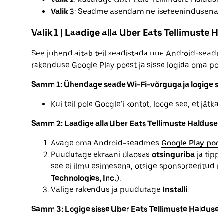
Valik 3
: Seadme asendamine iseteenindusena
Valik 1 | Laadige alla Uber Eats Tellimuste
See juhend aitab teil seadistada uue Android-sead
rakenduse Google Play poest ja sisse logida oma poe
Samm 1: Ühendage seade Wi-Fi-võrguga ja logige si
Kui teil pole Google’i kontot, looge see, et jätka
Samm 2: Laadige alla Uber Eats Tellimuste Halduse
Avage oma Android-seadmes
Google Play po
Puudutage ekraani ülaosas
otsinguriba
ja tip
see ei ilmu esimesena, otsige sponsoreeritud 
Technologies, Inc.
).
Valige rakendus ja puudutage
Installi
.
Samm 3: Logige sisse Uber Eats Tellimuste Haldus