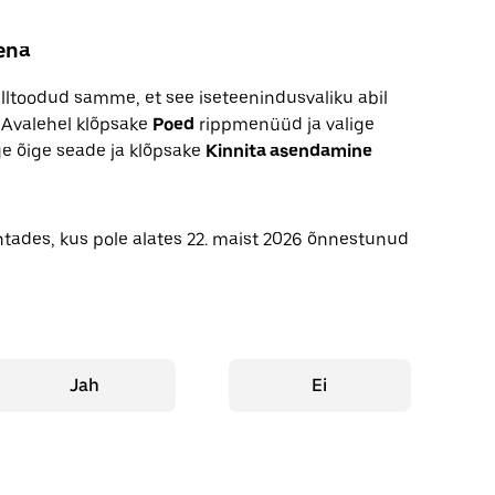
ena
lltoodud samme, et see iseteenindusvaliku abil
 Avalehel klõpsake
Poed
rippmenüüd ja valige
ge õige seade ja klõpsake
Kinnita asendamine
tades, kus pole alates 22. maist 2026 õnnestunud
Jah
Ei