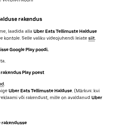
 Halduse rakendus
me, laadida alla
Uber Eats Tellimuste Halduse
 kontole. Selle valiku videojuhendi leiate
siit
.
sse Google Play poodi.
ta.
 rakendus Play poest
od
.
pige
Uber Eats Tellimuste Halduse
. (Märkus: kui
reklaami või rakendust, mille on avaldanud
Uber
e rakendusse