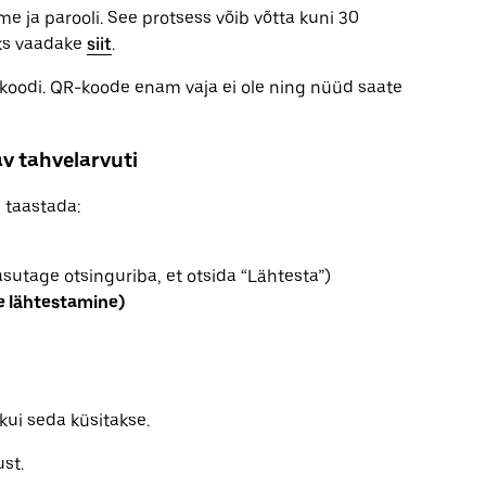
 ja parooli. See protsess võib võtta kuni 30
aoks vaadake
siit
.
koodi. QR-koode enam vaja ei ole ning nüüd saate
v tahvelarvuti
 taastada:
asutage otsinguriba, et otsida “Lähtesta”)
e lähtestamine)
ui seda küsitakse.
st.