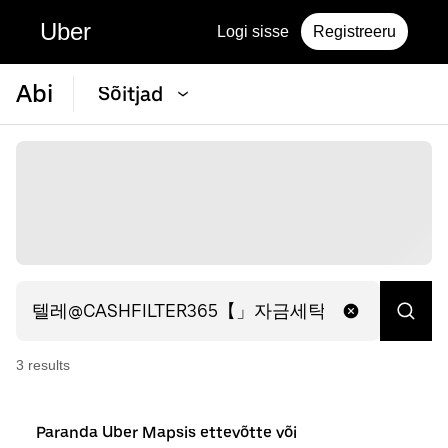
Uber
Logi sisse
Registreeru
Abi
Sõitjad
3
result
s
Paranda Uber Mapsis ettevõtte või