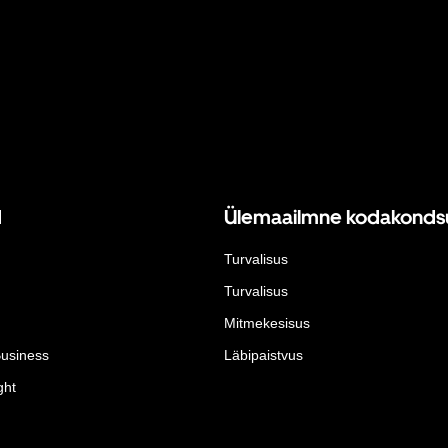
d
Ülemaailmne kodakonds
Turvalisus
Turvalisus
Mitmekesisus
Business
Läbipaistvus
ght