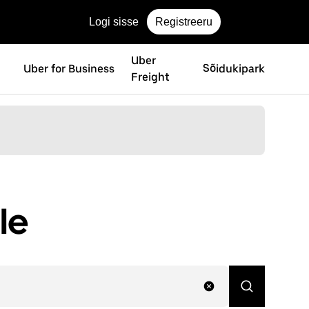
Logi sisse
Registreeru
Uber
Uber for Business
Sõidukipark
Freight
le