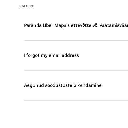
3
result
s
Paranda Uber Mapsis ettevõtte või vaatamisvää
I forgot my email address
Aegunud soodustuste pikendamine