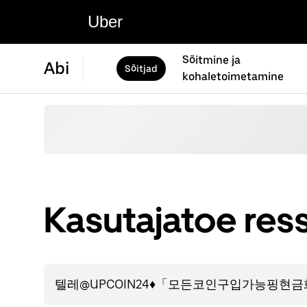
Uber
Sõitmine ja
Abi
Sõitjad
kohaletoimetamine
Kasutajatoe ress