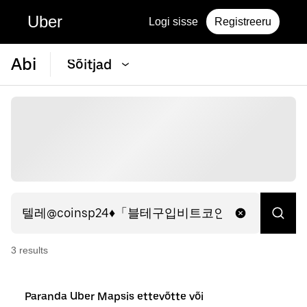
Uber
Logi sisse
Registreeru
Abi
Sõitjad
3
result
s
Paranda Uber Mapsis ettevõtte või