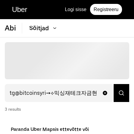
Uber
Logi sisse
Registreeru
Abi
Sõitjad
3
result
s
Paranda Uber Mapsis ettevõtte või