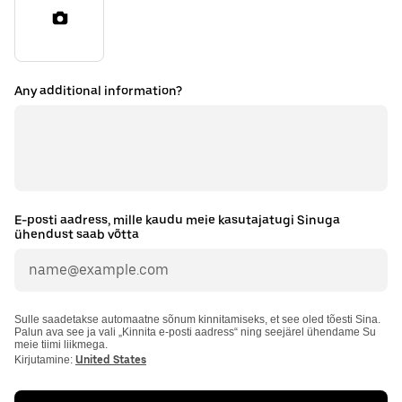
Any additional information?
E-posti aadress, mille kaudu meie kasutajatugi Sinuga
ühendust saab võtta
Sulle saadetakse automaatne sõnum kinnitamiseks, et see oled tõesti Sina.
Palun ava see ja vali „Kinnita e-posti aadress“ ning seejärel ühendame Su
meie tiimi liikmega.
Kirjutamine:
United States