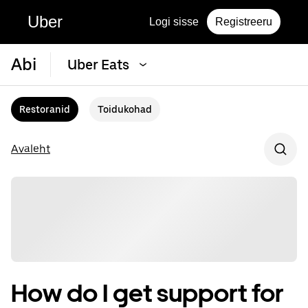
Uber
Logi sisse
Registreeru
Abi
Uber Eats
Restoranid
Toidukohad
Avaleht
How do I get support for