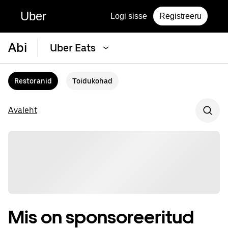
Uber
Logi sisse
Registreeru
Abi
Uber Eats
Restoranid
Toidukohad
Avaleht
Mis on sponsoreeritud