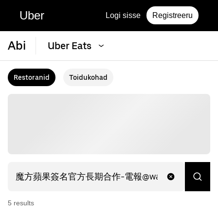
Uber
Logi sisse
Registreeru
Abi
Uber Eats
Restoranid
Toidukohad
5
result
s