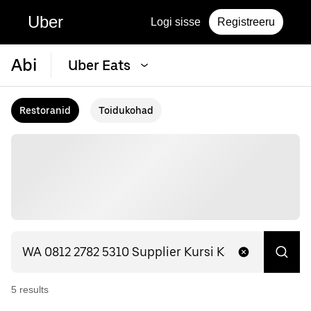
Uber
Logi sisse
Registreeru
Abi
Uber Eats
Restoranid
Toidukohad
5
result
s