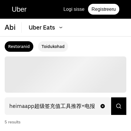
Uber
Logi sisse
Registreeru
Abi
Uber Eats
Restoranid
Toidukohad
5
result
s