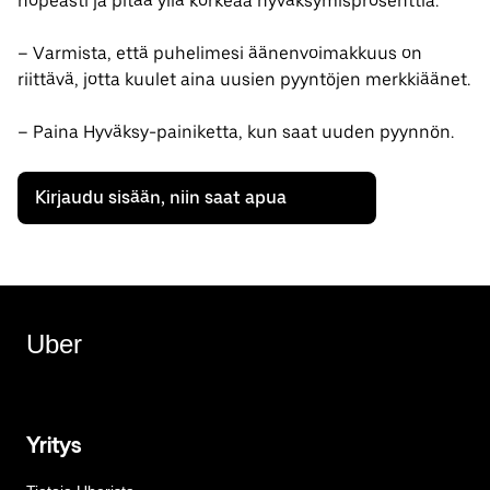
nopeasti ja pitää yllä korkeaa hyväksymisprosenttia:
– Varmista, että puhelimesi äänenvoimakkuus on
riittävä, jotta kuulet aina uusien pyyntöjen merkkiäänet.
– Paina Hyväksy-painiketta, kun saat uuden pyynnön.
Kirjaudu sisään, niin saat apua
Uber
Yritys