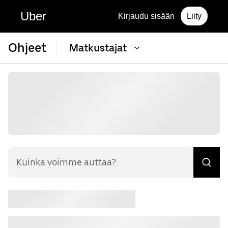
Uber
Kirjaudu sisään
Liity
Ohjeet
Matkustajat