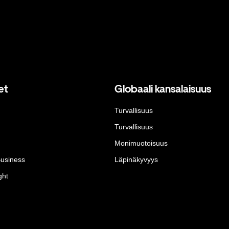
et
Globaali kansalaisuus
Turvallisuus
Turvallisuus
Monimuotoisuus
Business
Läpinäkyvyys
ght