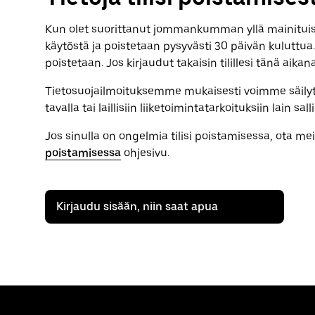
Kun olet suorittanut jommankumman yllä mainituista 
käytöstä ja poistetaan pysyvästi 30 päivän kuluttua
poistetaan. Jos kirjaudut takaisin tilillesi tänä aikana
Tietosuojailmoituksemme mukaisesti voimme säilyttää
tavalla tai laillisiin liiketoimintatarkoituksiin lain sal
Jos sinulla on ongelmia tilisi poistamisessa, ota me
poistamisessa
ohjesivu.
Kirjaudu sisään, niin saat apua