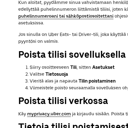
Kun aloitat, pyydämme sinua vahvistamaan henkilölli
edellyttää puhelinnumeron liittämistä tiliisi, joten 
puhelinnumeroani tai sähköpostiosoitettani
ohjesi
asetuksissa.
Jos sinulla on Uber Eats- tai Driver-tili, joka käyttää
pyyntösi on valmis.
Poista tilisi sovelluksella
Siirry osoitteeseen
Tili
, sitten
Asetukset
Valitse
Tietosuoja
Vieritä alas ja napauta
Tilin poistaminen
Viimeistele poisto seuraamalla sovelluksen ohj
Poista tilisi verkossa
Käy
myprivacy.uber.com
ja kirjaudu sisään. Poista t
Tietoja tilisi poistamises