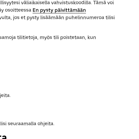
syytesi väliaikaisella vahvistuskoodilla. Tämä voi
käy osoitteessa
En pysty päivittämään
vulta, jos et pysty lisäämään puhelinnumeroa tilisi
 samoja tilitietoja, myös tili poistetaan, kun
eita.
ilisi seuraamalla ohjeita.
ta