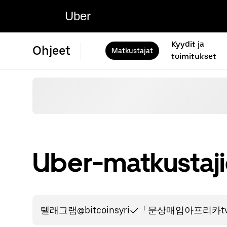
Uber
Kyydit ja
Ohjeet
Matkustajat
toimitukset
Uber-matkustajie