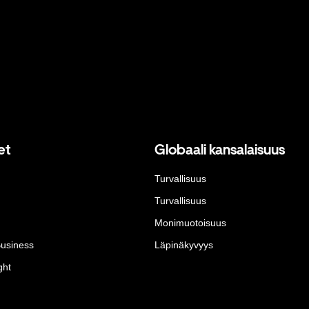
et
Globaali kansalaisuus
Turvallisuus
Turvallisuus
Monimuotoisuus
Business
Läpinäkyvyys
ght