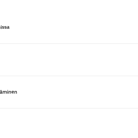
issa
täminen