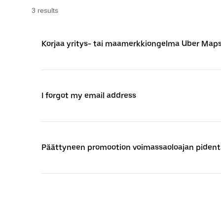
3
result
s
Korjaa yritys- tai maamerkkiongelma Uber Maps
I forgot my email address
Päättyneen promootion voimassaoloajan piden