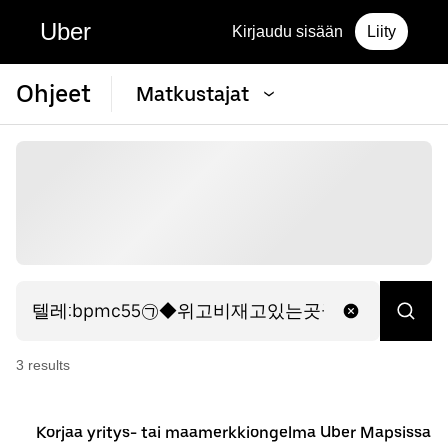
Uber
Kirjaudu sisään
Liity
Ohjeet
Matkustajat
3
result
s
Korjaa yritys- tai maamerkkiongelma Uber Mapsissa