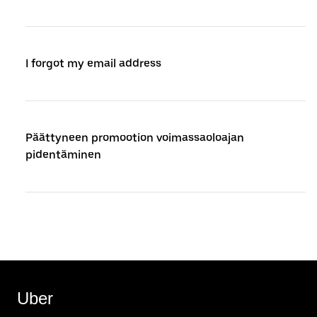
I forgot my email address
Päättyneen promootion voimassaoloajan
pidentäminen
Uber