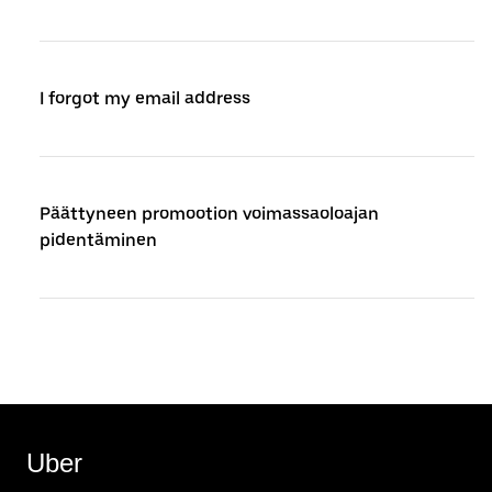
I forgot my email address
Päättyneen promootion voimassaoloajan
pidentäminen
Uber