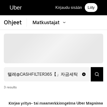
Uber
Kirjaudu sisään
Liity
Ohjeet
Matkustajat
3
result
s
Korjaa yritys- tai maamerkkiongelma Uber Mapsissa