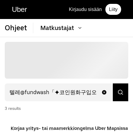
Uber
Kirjaudu sisään
Liity
Ohjeet
Matkustajat
3
result
s
Korjaa yritys- tai maamerkkiongelma Uber Mapsissa