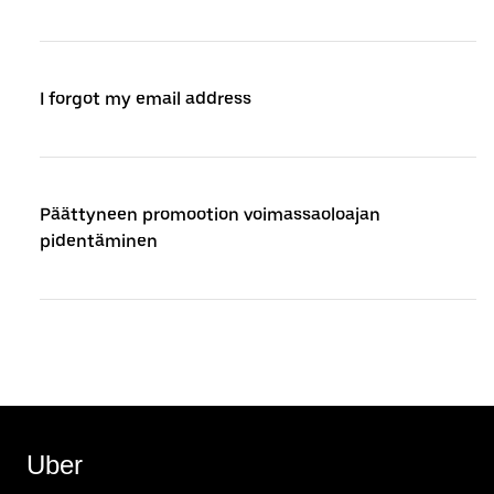
I forgot my email address
Päättyneen promootion voimassaoloajan
pidentäminen
Uber