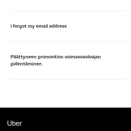
I forgot my email address
Päättyneen promootion voimassaoloajan
pidentäminen
Uber