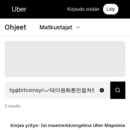
Uber
Kirjaudu sisään
Liity
Ohjeet
Matkustajat
3
result
s
Korjaa yritys- tai maamerkkiongelma Uber Mapsissa