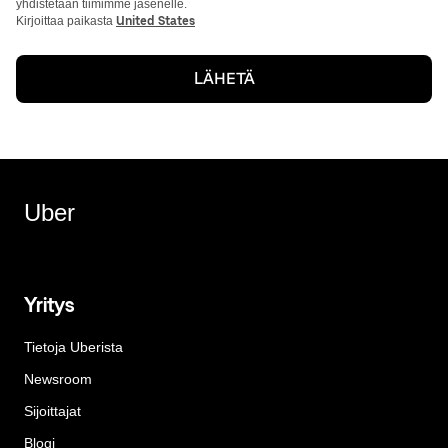
yhdistetään tiimimme jäsenelle.
Kirjoittaa paikasta
United States
LÄHETÄ
Uber
Yritys
Tietoja Uberista
Newsroom
Sijoittajat
Blogi