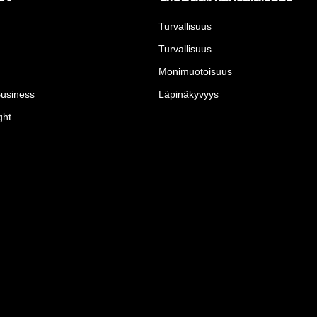
Turvallisuus
Turvallisuus
Monimuotoisuus
Business
Läpinäkyvyys
ght