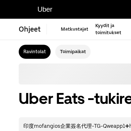
Uber
Kyydit ja
Ohjeet
Matkustajat
toimitukset
Ravintolat
Toimipaikat
Uber Eats -tukir