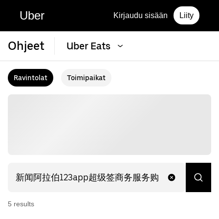
Uber
Kirjaudu sisään
Liity
Ohjeet
Uber Eats
Ravintolat
Toimipaikat
5
result
s