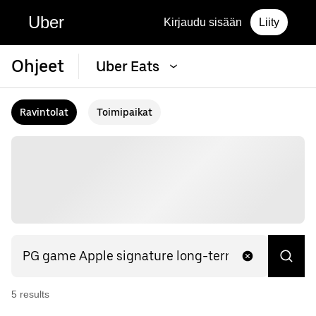
Uber
Kirjaudu sisään
Liity
Ohjeet
Uber Eats
Ravintolat
Toimipaikat
5
result
s