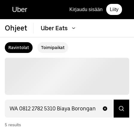
Uber
Kirjaudu sisään
Liity
Ohjeet
Uber Eats
Ravintolat
Toimipaikat
5
result
s