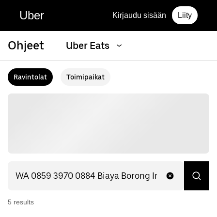
Uber
Kirjaudu sisään
Liity
Ohjeet
Uber Eats
Ravintolat
Toimipaikat
5
result
s