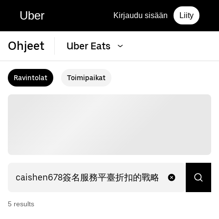
Uber
Kirjaudu sisään
Liity
Ohjeet
Uber Eats
Ravintolat
Toimipaikat
5
result
s