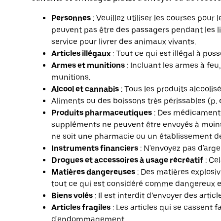
Personnes
: Veuillez utiliser les courses pou
peuvent pas être des passagers pendant les liv
service pour livrer des animaux vivants.
Articles illégaux
: Tout ce qui est illégal à pos
Armes et munitions
: Incluant les armes à feu
munitions.
Alcool et cannabis
: Tous les produits alcoolis
Aliments ou des boissons très périssables (p. e
Produits pharmaceutiques
: Des médicaments
suppléments ne peuvent être envoyés à moins 
ne soit une pharmacie ou un établissement de
Instruments financiers
: N'envoyez pas d'argen
Drogues et accessoires à usage récréatif
: Ce
Matières dangereuses
: Des matières explosiv
tout ce qui est considéré comme dangereux en
Biens volés
: Il est interdit d’envoyer des articl
Articles fragiles
: Les articles qui se cassent 
d'endommagement.