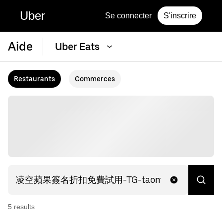
Uber
Se connecter
S'inscrire
Aide
Uber Eats
Restaurants
Commerces
5
result
s