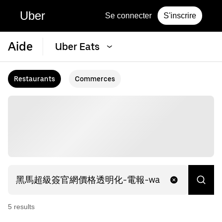
Uber
Se connecter
S'inscrire
Aide
Uber Eats
Restaurants
Commerces
5
result
s