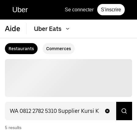
Uber
Se connecter
S'inscrire
Aide
Uber Eats
Restaurants
Commerces
5
result
s