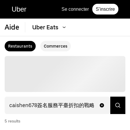
Uber
Se connecter
S'inscrire
Aide
Uber Eats
Restaurants
Commerces
5
result
s