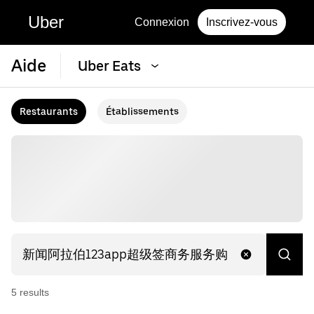
Uber
Connexion
Inscrivez-vous
Aide
Uber Eats
Restaurants
Établissements
5
result
s